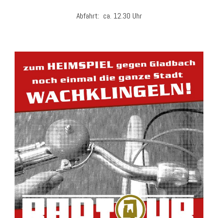
t
i
Abfahrt: ca. 12.30 Uhr
o
n