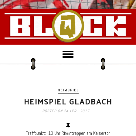
T
o
g
g
l
e
HEIMSPIEL
n
HEIMSPIEL GLADBACH
a
v
POSTED ON
24 APR., 2017
i
g
a
Treffpunkt: 10 Uhr Rheintreppen am Kaisertor