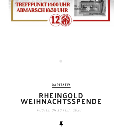
QARITATIV
RHEINGOLD
WEIHNACHTSSPENDE
POSTED ON
18 FEB., 2026