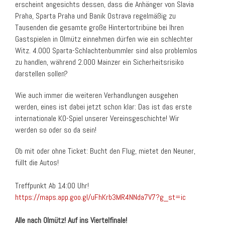
erscheint angesichts dessen, dass die Anhänger von Slavia
Praha, Sparta Praha und Banik Ostrava regelmäßig zu
Tausenden die gesamte große Hintertortribüne bei Ihren
Gastspielen in Olmütz einnehmen dürfen wie ein schlechter
Witz. 4.000 Sparta-Schlachtenbummler sind also problemlos
zu handlen, während 2.000 Mainzer ein Sicherheitsrisiko
darstellen sollen?
Wie auch immer die weiteren Verhandlungen ausgehen
werden, eines ist dabei jetzt schon klar: Das ist das erste
internationale KO-Spiel unserer Vereinsgeschichte! Wir
werden so oder so da sein!
Ob mit oder ohne Ticket: Bucht den Flug, mietet den Neuner,
füllt die Autos!
Treffpunkt Ab 14:00 Uhr!
https://maps.app.goo.gl/uFhKrb3MR4NNda7V7?g_st=ic
Alle nach Olmütz! Auf ins Viertelfinale!