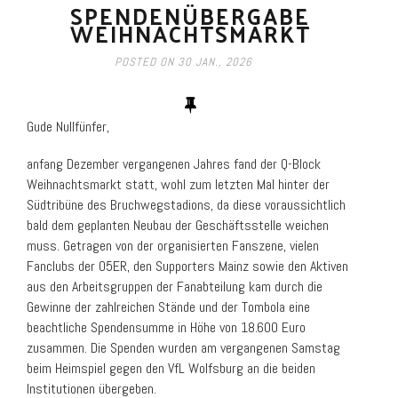
SPENDENÜBERGABE
WEIHNACHTSMARKT
POSTED ON
30 JAN., 2026
Gude Nullfünfer,
anfang Dezember vergangenen Jahres fand der Q-Block
Weihnachtsmarkt statt, wohl zum letzten Mal hinter der
Südtribüne des Bruchwegstadions, da diese voraussichtlich
bald dem geplanten Neubau der Geschäftsstelle weichen
muss. Getragen von der organisierten Fanszene, vielen
Fanclubs der 05ER, den Supporters Mainz sowie den Aktiven
aus den Arbeitsgruppen der Fanabteilung kam durch die
Gewinne der zahlreichen Stände und der Tombola eine
beachtliche Spendensumme in Höhe von 18.600 Euro
zusammen. Die Spenden wurden am vergangenen Samstag
beim Heimspiel gegen den VfL Wolfsburg an die beiden
Institutionen übergeben.