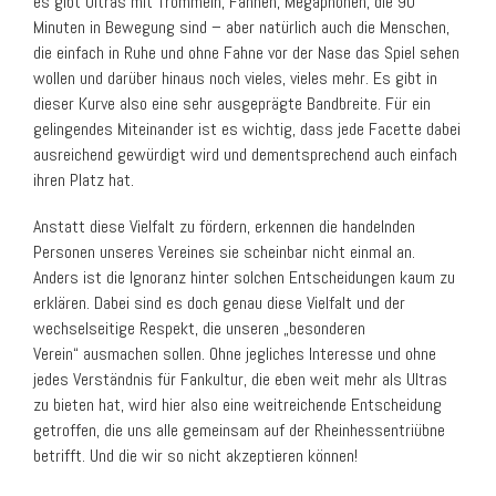
es gibt Ultras mit Trommeln, Fahnen, Megaphonen, die 90
Minuten in Bewegung sind – aber natürlich auch die Menschen,
die einfach in Ruhe und ohne Fahne vor der Nase das Spiel sehen
wollen und darüber hinaus noch vieles, vieles mehr. Es gibt in
dieser Kurve also eine sehr ausgeprägte Bandbreite. Für ein
gelingendes Miteinander ist es wichtig, dass jede Facette dabei
ausreichend gewürdigt wird und dementsprechend auch einfach
ihren Platz hat.
Anstatt diese Vielfalt zu fördern, erkennen die handelnden
Personen unseres Vereines sie scheinbar nicht einmal an.
Anders ist die Ignoranz hinter solchen Entscheidungen kaum zu
erklären. Dabei sind es doch genau diese Vielfalt und der
wechselseitige Respekt, die unseren „besonderen
Verein“ ausmachen sollen. Ohne jegliches Interesse und ohne
jedes Verständnis für Fankultur, die eben weit mehr als Ultras
zu bieten hat, wird hier also eine weitreichende Entscheidung
getroffen, die uns alle gemeinsam auf der Rheinhessentriübne
betrifft. Und die wir so nicht akzeptieren können!