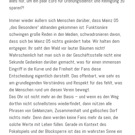
alles nur, um ein paar Euro für Ordnungsdienst und Reinigung zu
sparen?!
Immer wieder äußern sich Menschen darüber, dass Mainz 05
„das Besondere“ abhanden gekommen ist. Funktionäre
schwingen große Reden in den Medien, schwadronieren davon,
dass sich bei Mainz 05 nichts geändert habe. Wir halten dem
entgegen: Ihr seht den Wald vor lauter Bäumen nicht!
Wahrscheinlich hat man sich in der Geschäftsstelle nicht eine
Sekunde Gedanken darüber gemacht, was für einen immensen
Eingriff in die Kurve und die Freiheit der Fans diese
Entscheidung eigentlich darstellt. Das offenbart, wie sehr es
am grundlegenden Verständnis und Respekt für das fehlt, was
die Menschen rund um diesen Verein bewegt.
Das Ohr ist nicht mehr an der Basis – und wenn es den Weg
dorthin nicht schnellstens wiederfindet, dann nützen alle
Phrasen von GeMainzam, Zusammenhalt und gallisches Dorf
nichts mehr. Denn dann werden keine Fans mehr da sein, die
solche Werte mit Leben füllen. Gerade im Kontext des
Pokalspiels und der Blocksperre ist das im wahrsten Sinne ein