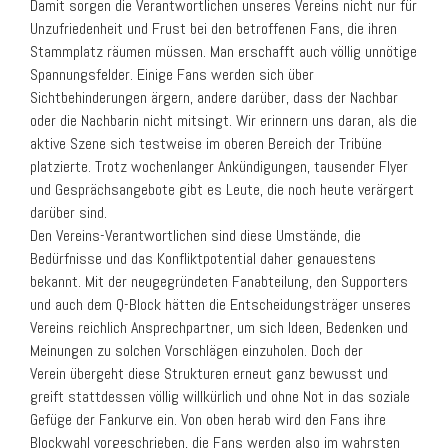
Damit sorgen die Verantwortlichen unseres Vereins nicht nur für
Unzufriedenheit und Frust bei den betroffenen Fans, die ihren
Stammplatz räumen müssen. Man erschafft auch völlig unnötige
Spannungsfelder. Einige Fans werden sich über
Sichtbehinderungen ärgern, andere darüber, dass der Nachbar
oder die Nachbarin nicht mitsingt. Wir erinnern uns daran, als die
aktive Szene sich testweise im oberen Bereich der Tribüne
platzierte. Trotz wochenlanger Ankündigungen, tausender Flyer
und Gesprächsangebote gibt es Leute, die noch heute verärgert
darüber sind.
Den Vereins-Verantwortlichen sind diese Umstände, die
Bedürfnisse und das Konfliktpotential daher genauestens
bekannt. Mit der neugegründeten Fanabteilung, den Supporters
und auch dem Q-Block hätten die Entscheidungsträger unseres
Vereins reichlich Ansprechpartner, um sich Ideen, Bedenken und
Meinungen zu solchen Vorschlägen einzuholen. Doch der
Verein übergeht diese Strukturen erneut ganz bewusst und
greift stattdessen völlig willkürlich und ohne Not in das soziale
Gefüge der Fankurve ein. Von oben herab wird den Fans ihre
Blockwahl vorgeschrieben, die Fans werden also im wahrsten