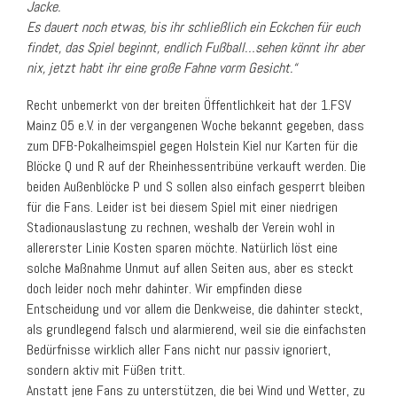
Jacke.
Es dauert noch etwas, bis ihr schließlich ein Eckchen für euch
findet, das Spiel beginnt, endlich Fußball…sehen könnt ihr aber
nix, jetzt habt ihr eine große Fahne vorm Gesicht.“
Recht unbemerkt von der breiten Öffentlichkeit hat der 1.FSV
Mainz 05 e.V. in der vergangenen Woche bekannt gegeben, dass
zum DFB-Pokalheimspiel gegen Holstein Kiel nur Karten für die
Blöcke Q und R auf der Rheinhessentribüne verkauft werden. Die
beiden Außenblöcke P und S sollen also einfach gesperrt bleiben
für die Fans. Leider ist bei diesem Spiel mit einer niedrigen
Stadionauslastung zu rechnen, weshalb der Verein wohl in
allererster Linie Kosten sparen möchte. Natürlich löst eine
solche Maßnahme Unmut auf allen Seiten aus, aber es steckt
doch leider noch mehr dahinter. Wir empfinden diese
Entscheidung und vor allem die Denkweise, die dahinter steckt,
als grundlegend falsch und alarmierend, weil sie die einfachsten
Bedürfnisse wirklich aller Fans nicht nur passiv ignoriert,
sondern aktiv mit Füßen tritt.
Anstatt jene Fans zu unterstützen, die bei Wind und Wetter, zu