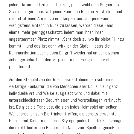
jedem Datum und zu jeder Uhrzeit, gleichwohl dem Gegner ins
Stadion pilgern, anstatt jenen Fans den Rücken zu stärken und
sie mit offenen Armen zu empfangen, anstatt jene Fans
wenigstens einfach in Ruhe zu lassen, werden diese Fans
einmal mehr geringgeschätzt, indem man ihnen ihren
angestammten Platz nimmt: „Seht doch zu, wo ihr bleibt!“ Hinzu
kommt – und das ist dann wirklich der Gipfel – dass die
Kommunikation über diesen Eingriff wiedermal an der eigenen
Anhängerschaft, an den Mitgliedern und Fangremien vorbei
gelaufen ist.
Auf den Stehplätzen der Rheinhessentribüne herrscht eine
vielfältige Fankultur, die von Menschen aller Couleur auf ganz
individuelle Art und Weise ausgelebt wird und dabei mit
unterschiedlichsten Bedürfnissen und Vorstellungen verknüpft
ist. Es gibt die Fanclubs, die sich jedes Heimspiel am selben
Wellenbrecher zum Biertrinken treffen, die bereits erwähnte
Familie mit Kindern und ihren Styroporpodesten, die Zaunkönige,
die direkt hinter den Bannern die Nähe zum Spielfeld genießen,