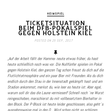
t
i
o
HEIMSPIEL
n
TICKETSITUATION
BEIM DFB-POKALSPIEL
GEGEN HOLSTEIN KIEL
POSTED ON
25 SEP., 2017
„Auf der Arbeit fällt der Hammer heute etwas früher, du hast
heute schließlich noch was vor. Die Nullfünfer spielen im Pokal
gegen Holstein Kiel, den ganzen Tag schon freust du dich auf die
Flutlichtatmosphäre und ein paar Bier mit Freunden. Als du dich
endlich durch den Stau in der Innenstadt gekämpft hast und am
Stadion ankommst, merkst du, wie leer es heute ist. Aber egal,
warum soll dir das die Laune vermiesen? Schnell noch ´ne Wurst
reingeschoben, marschierst du mit vollbesetztem Bierhalter in
den Block. Der P-Block ist heute leider geschlossen, also geht´s
ausnahmsweise mal in den Q. „Wird schon nicht so schlimm