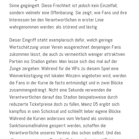
Sinne gegängelt. Diese Frechheit ist jedoch kein Einzelfall,
sondern vielmehr eine Offenbarung. Sie zeigt, wie Fans und ihre
Interessen bei den Verantwortlichen in erster Linie
wahrgenommen werden: als störend und lästig.
Dieser Eingriff steht exemplarisch dafür, welch geringe
Wertschätzung unser Verein ausgerechnet denjenigen Fans
zukommen lässt, die auch zu vermeintlich weniger attraktiven
Partien ins Stadion gehen. Man lasse sich das mal auf der
Zunge zergehen: Während für die VIPs zu diesem Spiel eine
Weinverköstigung mit lokalen Winzern angeboten wird, werden
die Fans in der Kurve de facto entmündigt und in zwei Blöcke
zusammengedrängt. Nicht eine Sekunde verwenden die
Verantwortlichen darauf das Stadion beispielsweise durch
reduzierte Ticketpreise doch zu füllen, Mainz 05 ergibt sich
kampflos in sein Schicksal und schließt lieber eigene Blöcke.
Während die Kurven anderswo vom Verband als sinnlose
Sanktionsmaßnahme gesperrt werden, schaffen die
Verantwortliche unseres Vereins das schon selbst. Und das