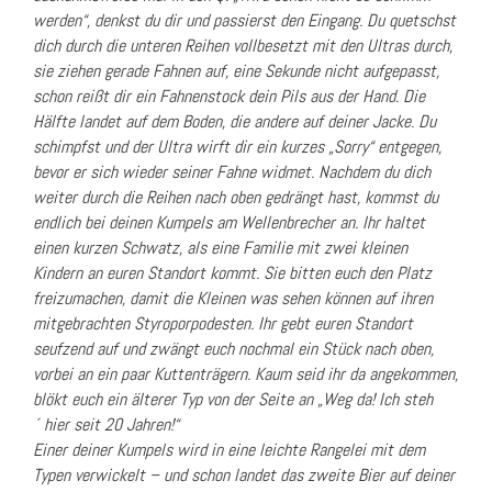
werden“, denkst du dir und passierst den Eingang. Du quetschst
dich durch die unteren Reihen vollbesetzt mit den Ultras durch,
sie ziehen gerade Fahnen auf, eine Sekunde nicht aufgepasst,
schon reißt dir ein Fahnenstock dein Pils aus der Hand. Die
Hälfte landet auf dem Boden, die andere auf deiner Jacke. Du
schimpfst und der Ultra wirft dir ein kurzes „Sorry“ entgegen,
bevor er sich wieder seiner Fahne widmet. Nachdem du dich
weiter durch die Reihen nach oben gedrängt hast, kommst du
endlich bei deinen Kumpels am Wellenbrecher an. Ihr haltet
einen kurzen Schwatz, als eine Familie mit zwei kleinen
Kindern an euren Standort kommt. Sie bitten euch den Platz
freizumachen, damit die Kleinen was sehen können auf ihren
mitgebrachten Styroporpodesten. Ihr gebt euren Standort
seufzend auf und zwängt euch nochmal ein Stück nach oben,
vorbei an ein paar Kuttenträgern. Kaum seid ihr da angekommen,
blökt euch ein älterer Typ von der Seite an „Weg da! Ich steh
´ hier seit 20 Jahren!“
Einer deiner Kumpels wird in eine leichte Rangelei mit dem
Typen verwickelt – und schon landet das zweite Bier auf deiner