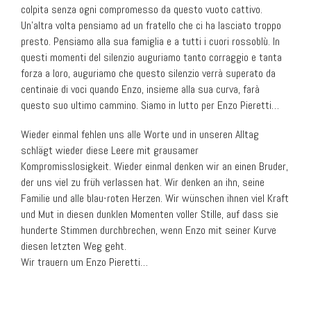
t
colpita senza ogni compromesso da questo vuoto cattivo.
i
Un’altra volta pensiamo ad un fratello che ci ha lasciato troppo
o
presto. Pensiamo alla sua famiglia e a tutti i cuori rossoblù. In
n
questi momenti del silenzio auguriamo tanto corraggio e tanta
forza a loro, auguriamo che questo silenzio verrà superato da
centinaie di voci quando Enzo, insieme alla sua curva, farà
questo suo ultimo cammino. Siamo in lutto per Enzo Pieretti…
Wieder einmal fehlen uns alle Worte und in unseren Alltag
schlägt wieder diese Leere mit grausamer
Kompromisslosigkeit. Wieder einmal denken wir an einen Bruder,
der uns viel zu früh verlassen hat. Wir denken an ihn, seine
Familie und alle blau-roten Herzen. Wir wünschen ihnen viel Kraft
und Mut in diesen dunklen Momenten voller Stille, auf dass sie
hunderte Stimmen durchbrechen, wenn Enzo mit seiner Kurve
diesen letzten Weg geht.
Wir trauern um Enzo Pieretti…