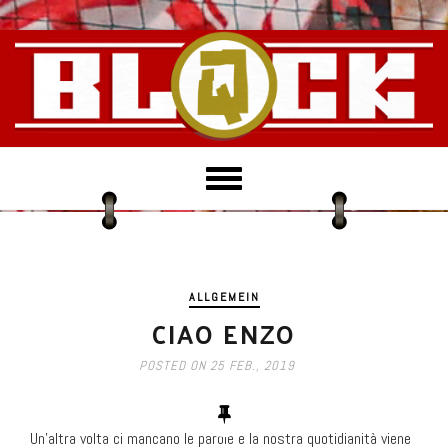
T
o
g
g
l
e
ALLGEMEIN
n
CIAO ENZO
a
v
POSTED ON
25 FEB., 2019
i
g
a
Un’altra volta ci mancano le parole e la nostra quotidianità viene