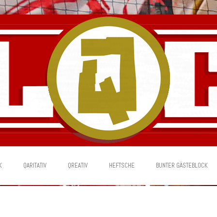
K
QARITATIV
QREATIV
HEFTSCHE
BUNTER GÄSTEBLOCK